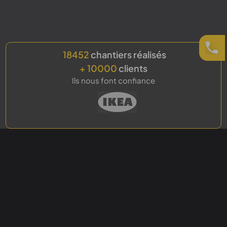
18452
chantiers réalisés
+ 10000
clients
Ils nous font confiance
Le mot du fondateur
Je suis Stéphane Janecki, fondateur de TSM – techniques
de sols et de marquages industriels –, né et ancré à Lens,