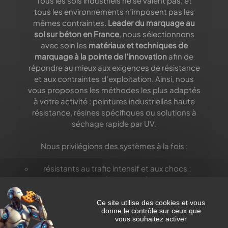
Tous les sols industriels ne se valent pas, et
tous les environnements n’imposent pas les
mêmes contraintes.
Leader du marquage au
sol sur béton en France
, nous sélectionnons
avec soin les
matériaux et techniques de
marquage à la pointe de l'innovation
afin de
répondre au mieux aux exigences de résistance
et aux contraintes d'exploitation. Ainsi, nous
vous proposons les méthodes les plus adaptés
à votre activité : peintures industrielles haute
résistance, résines spécifiques ou solutions à
séchage rapide par UV.
Nous privilégions des systèmes à la fois :
résistants au trafic intensif et aux chocs ;
durables face à l’usure mécanique ;
compatibles avec les nettoyages industriels ;
visibles dans le temps, même en conditions
Ce site utilise des cookies et vous
donne le contrôle sur ceux que
difficiles.
vous souhaitez activer